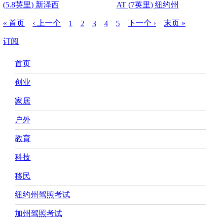
(5.8英里) 新泽西
AT (7英里) 纽约州
分
首
« 首页
前
‹ 上一个
下
下一个 ›
末
末页 »
1
2
3
4
5
页
页
页
当
页
页
页
一
一
页
面
面
面
前
面
订阅
页
页
页
Main
首页
navigation
创业
家居
户外
教育
科技
移民
纽约州驾照考试
加州驾照考试