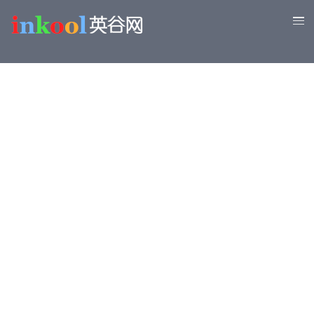
跳
转
到
主
要
内
容