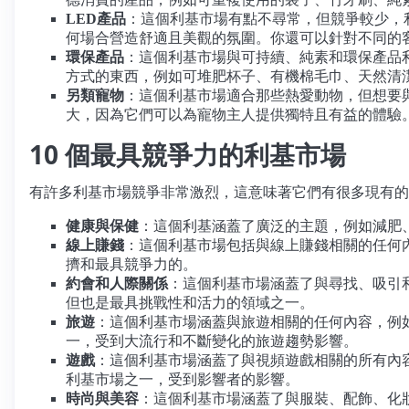
LED產品
：這個利基市場有點不尋常，但競爭較少，利
何場合營造舒適且美觀的氛圍。你還可以針對不同的
環保產品
：這個利基市場與可持續、純素和環保產品
方式的東西，例如可堆肥杯子、有機棉毛巾、天然清
另類寵物
：這個利基市場適合那些熱愛動物，但想要
大，因為它們可以為寵物主人提供獨特且有益的體驗
10 個最具競爭力的利基市場
有許多利基市場競爭非常激烈，這意味著它們有很多現有的網
健康與保健
：這個利基涵蓋了廣泛的主題，例如減肥
線上賺錢
：這個利基市場包括與線上賺錢相關的任何
擠和最具競爭力的。
約會和人際關係
：這個利基市場涵蓋了與尋找、吸引
但也是最具挑戰性和活力的領域之一。
旅遊
：這個利基市場涵蓋與旅遊相關的任何內容，例如
一，受到大流行和不斷變化的旅遊趨勢影響。
遊戲
：這個利基市場涵蓋了與視頻遊戲相關的所有內
利基市場之一，受到影響者的影響。
時尚與美容
：這個利基市場涵蓋了與服裝、配飾、化