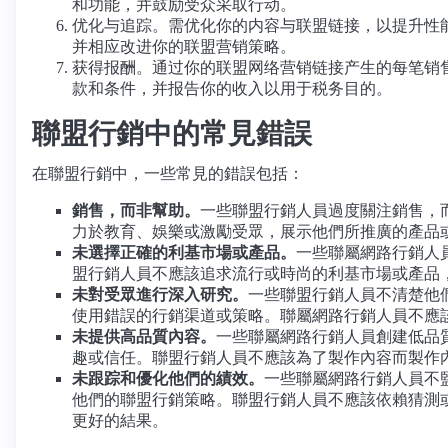
和功能，并鼓励受众采取行动。
优化与追踪。需优化你的内容与联盟链接，以提升性能和用户体验
并相应改进你的联盟营销策略。
获得报酬。通过你的联盟网络营销链接产生的每笔销
款和条件，并报告你的收入以用于税务目的。
聯盟行銷中的常見錯誤
在聯盟行銷中，一些常見的錯誤包括：
銷售，而非幫助。
一些聯盟行銷人員過度關注銷售，
力於教育、娛樂或激勵受眾，展示他們所推廣的產品
未選擇正確的利基市場或產品。
一些聯屬網路行銷人
盟行銷人員不應該追求流行或時尚的利基市場或產品
未對受眾進行深入研究。
一些聯盟行銷人員不清楚他
使用錯誤的行銷渠道或策略。聯屬網路行銷人員不應
未提供高品質內容。
一些聯屬網路行銷人員創建低品質
趣或信任。聯盟行銷人員不應該為了製作內容而製作
未跟踪和優化他們的績效。
一些聯屬網路行銷人員不
他們的聯盟行銷策略。聯盟行銷人員不應該依賴猜測或直覺，而應該
更好的結果。