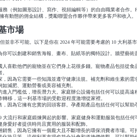
種服務（例如圖形設計、寫作、視頻編輯等）的自由職業者合作。Fi
rr還擁有動態的佣金結構，獎勵聯盟合作夥伴帶來更多客戶和收入。
利基市場
非不可能。以下是你在 2024 年可能需要考慮的 10 大利基
為你可以創建和銷售海報、畫布、貼紙等的獨特設計。牆壁藝術
國人喜歡他們的寵物並在它們身上花很多錢。寵物產品包括從食
者。
家，因為它需要一些知識並遵守健康法規。補充劑和維生素的需
例如減肥、運動營養或美容補充劑。
的進入門檻低，增長潛力大。家庭辦公設備包括任何可以提高遠
和工作轉移，這一利基市場的受歡迎程度激增從家裡。
售，因為它擁有忠實的回頭客群。孕產期產品包括任何可以幫助
。
D-19 大流行和家庭鍛煉興起的影響。家庭健身和運動服裝包括
健身愛好者提供時尚且實用的服裝和配飾。
洲銷售，因為它擁有一個龐大且不斷增長的環保消費者市場。可
素化妝品等。這個利基市場也符合社會和道德價值觀，可以幫助