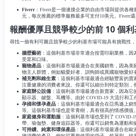
Fiverr
：Fiverr是一個連接企業的自由市場與提供各
元，每次推薦的標準服務最多可支付10美元。Five
報酬優厚且競爭較少的前 10 個
尋找一個有利可圖且競爭較少的利基市場可能具有挑戰性，但並
牆壁藝術
：這個利基市場非常適合按需印刷業務，因
受眾和口味。
寵物產品
：這個利基市場最適合在美國銷售，因為美
物主人群體，例如貓愛好者、訓狗師或異國寵物愛好
補充劑和維生素
：這個利基市場最適合經驗豐富的賣
注重健康的消費者來說。你還可以細分到特定類別，
家庭辦公設備
：這個利基市場最適合新賣家，因為它
顯示器、鍵盤、耳機等。由於 COVID-19 大流行
孕婦和懷孕產品
：這個利基市場最適合在亞馬遜上銷
等。這個利基市場也是常青樹，具有很高的情感價值
家庭健身和運動服
：這個利基市場也受到了 COVI
帶、瑜伽墊、健身追踪器等。你還可以銷售為運動和
可持續、純素和環保產品
：這個利基市場最適合在歐
德消費的產品，例如可重複使用的袋子、竹牙刷、純