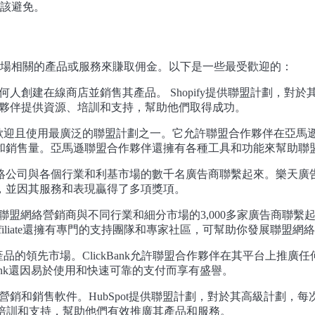
該避免。
場相關的產品或服務來賺取佣金。以下是一些最受歡迎的：
任何人創建在線商店並銷售其產品。 Shopify提供聯盟計劃，對
盟合作夥伴提供資源、培訓和支持，幫助他們取得成功。
是世界上最受歡迎且使用最廣泛的聯盟計劃之一。它允許聯盟合作夥伴在亞
產品類別和銷售量。亞馬遜聯盟合作夥伴還擁有各種工具和功能來幫助
絡公司與各個行業和利基市場的數千名廣告商聯繫起來。樂天廣
，並因其服務和表現贏得了多項獎項。
，它將聯盟網絡營銷商與不同行業和細分市場的3,000多家廣告商聯繫起來
filiate還擁有專門的支持團隊和專家社區，可幫助你發展聯盟網
字產品的領先市場。ClickBank允許聯盟合作夥伴在其平台上推廣任
ank還因易於使用和快速可靠的支付而享有盛譽。
的營銷和銷售軟件。HubSpot提供聯盟計劃，對於其高級計劃，
源、培訓和支持，幫助他們有效推廣其產品和服務。