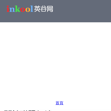
移
至
主
內
容
導
首頁
航