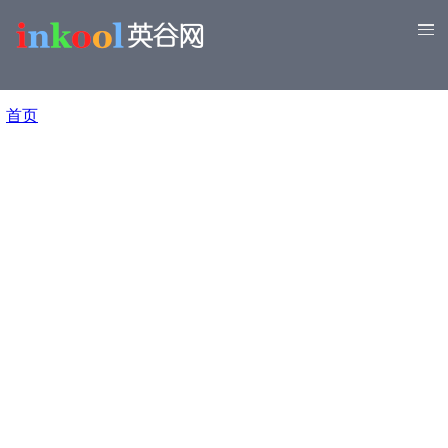
跳
转
到
主
要
面
内
首页
包
容
屑