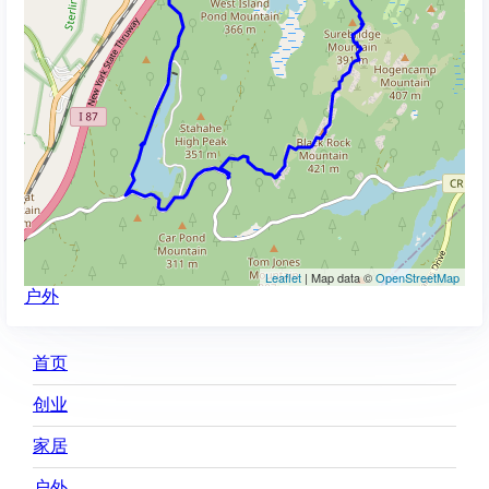
Leaflet
| Map data ©
OpenStreetMap
户外
Main
首页
navigation
创业
家居
户外