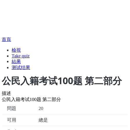
導
首頁
航
Primary
檢視
(作
連
Take quiz
用
tabs
結
結果
中
测试结果
頁
籤)
公民入籍考试100题 第二部分
描述
公民入籍考试100题 第二部分
問題
20
可用
總是