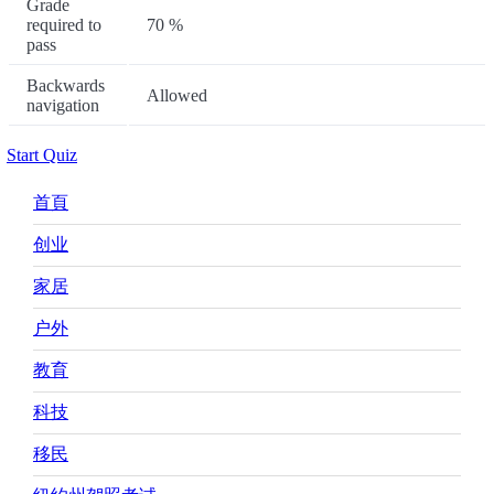
Grade
required to
70 %
pass
Backwards
Allowed
navigation
Start Quiz
Main
首頁
navigation
创业
家居
户外
教育
科技
移民