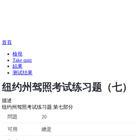
導
首頁
航
Primary
檢視
(作
連
Take quiz
用
tabs
結
結果
中
测试结果
頁
籤)
纽约州驾照考试练习题（七）
描述
纽约州驾照考试练习题 第七部分
問題
20
可用
總是