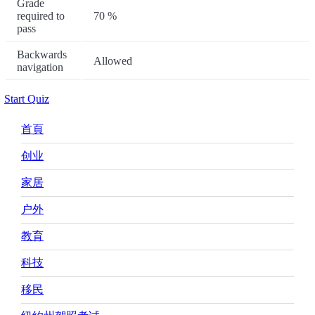
Grade
required to
70 %
pass
Backwards
Allowed
navigation
Start Quiz
Main
首頁
navigation
创业
家居
户外
教育
科技
移民