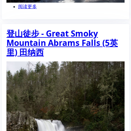
阅读更多
关
于
登
山
登山徒步 - Great Smoky
徒
步
Mountain Abrams Falls (5英
-
Great
里) 田纳西
Smoky
Mountain
Rainbow
Falls
Trail
(13.6
英
里)
田
纳
西