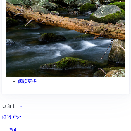
Lake
(7.3
英
里)
纽
约
州
阅读更多
关
于
登
山
分
徒
页面 1
››
下
页
步
一
订阅 户外
-
页
Harriman
Main
State
首页