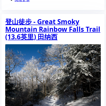
栖
于
息
登
地
山
登山徒步 - Great Smoky
徒
步
Mountain Rainbow Falls Trail
-
Norvin
(13.6英里) 田纳西
Green
Mountain
Otter
Hole
to
Weis
Ecology
Center
(8.3
英
里)
新
泽
西