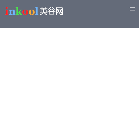
跳
转
到
主
要
内
容