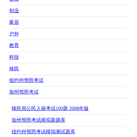
navigation
Park
Pine
创业
Meadow
Lake
家居
Sebago
Lake
户外
Loop
(7
教育
英
里)
科技
纽
约
移民
州
纽约州驾照考试
加州驾照考试
移民局公民入籍考试100题 2008年版
加州驾照考试模拟题题库
纽约州驾照考试模拟测试题库