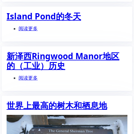
要
搬
Island Pond的冬天
到
佛
罗
阅读更多
关
里
于
达
Island
去
Pond
了，
的
新泽西Ringwood Manor地区
这
冬
的（工业）历史
里
天
是
五
阅读更多
关
大
于
原
新
因
泽
世界上最高的树木和栖息地
西
Ringwood
Manor
地
区
的