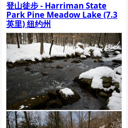
登山徒步 - Harriman State
徒
步
Park Pine Meadow Lake (7.3
-
新
英里) 纽约州
泽
西
Botanical
Garden
Skylands
Manor
(2.7
英
里)