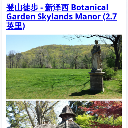
登山徒步 - 新泽西 Botanical
徒
步
Garden Skylands Manor (2.7
-
Great
英里)
Smoky
Mountain
Abrams
Falls
(5
英
里)
田
纳
西