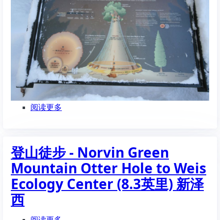
（工
业）
历
史
阅读更多
关
于
世
界
登山徒步 - Norvin Green
上
最
Mountain Otter Hole to Weis
高
Ecology Center (8.3英里) 新泽
的
树
西
木
和
阅读更多
关