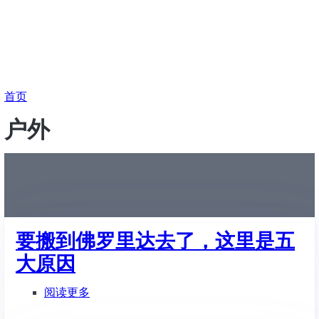
面
首页
包
户外
屑
要搬到佛罗里达去了，这里是五
大原因
阅读更多
关
于