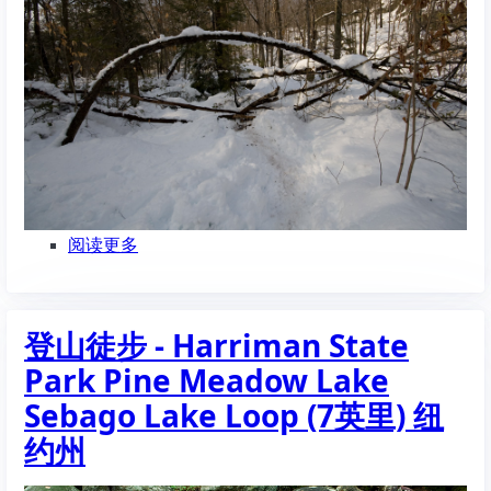
阅读更多
关
于
登
山
登山徒步 - Harriman State
徒
步
Park Pine Meadow Lake
-
Harriman
Sebago Lake Loop (7英里) 纽
State
约州
Park
Pine
Meadow